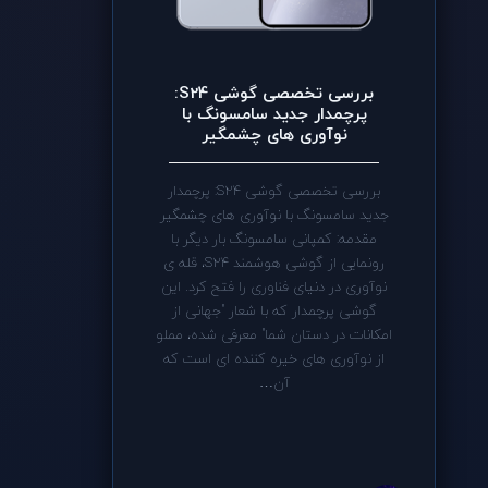
بررسی تخصصی گوشی S24:
پرچمدار جدید سامسونگ با
نوآوری های چشمگیر
بررسی تخصصی گوشی S24: پرچمدار
جدید سامسونگ با نوآوری های چشمگیر
مقدمه: کمپانی سامسونگ بار دیگر با
رونمایی از گوشی هوشمند S24، قله ی
نوآوری در دنیای فناوری را فتح کرد. این
گوشی پرچمدار که با شعار "جهانی از
امکانات در دستان شما" معرفی شده، مملو
از نوآوری های خیره کننده ای است که
آن…