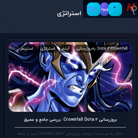
ورود
استراتژی
Dota 2 Crownfall: به‌روزرسانی
آیتم
استراتژی
استریمر
بازی
بروزرسانی Crownfall Dota 2: بررسی جامع و عمیق
انتظار به سر رسید! سرانجام بروزرسانی Crownfall Dota 2 پس از ماه‌ها