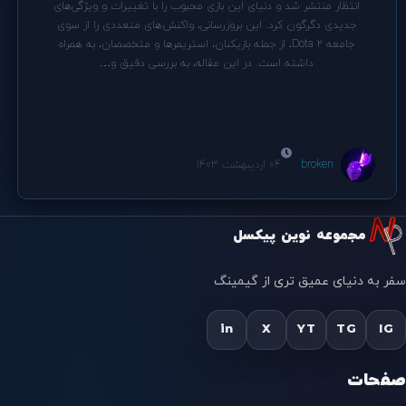
انتظار منتشر شد و دنیای این بازی محبوب را با تغییرات و ویژگی‌های
جدیدی دگرگون کرد. این بروزرسانی، واکنش‌های متعددی را از سوی
جامعه Dota 2، از جمله بازیکنان، استریمرها و متخصصان، به همراه
داشته است. در این مقاله، به بررسی دقیق و…
broken
04 اردیبهشت 1403
مجموعه نوین پیکسل
سفر به دنیای عمیق تری از گیمینگ
in
X
YT
TG
IG
صفحات