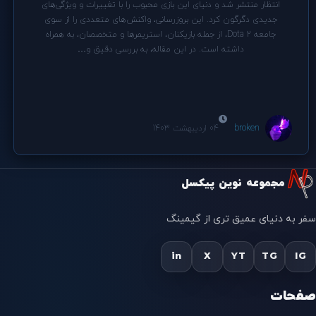
انتظار منتشر شد و دنیای این بازی محبوب را با تغییرات و ویژگی‌های
جدیدی دگرگون کرد. این بروزرسانی، واکنش‌های متعددی را از سوی
جامعه Dota 2، از جمله بازیکنان، استریمرها و متخصصان، به همراه
داشته است. در این مقاله، به بررسی دقیق و…
broken
04 اردیبهشت 1403
مجموعه نوین پیکسل
سفر به دنیای عمیق تری از گیمینگ
in
X
YT
TG
IG
صفحات