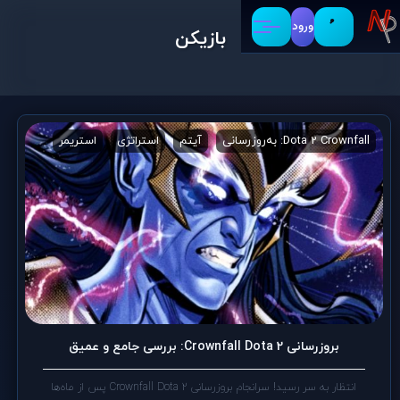
ورود
بازیکن
Dota 2 Crownfall: به‌روزرسانی
آیتم
استراتژی
استریمر
بازی
بروزرسانی Crownfall Dota 2: بررسی جامع و عمیق
انتظار به سر رسید! سرانجام بروزرسانی Crownfall Dota 2 پس از ماه‌ها