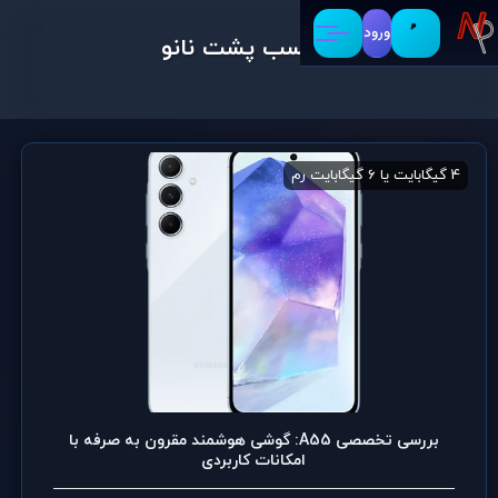
ورود
برچسب پشت نانو
4 گیگابایت یا 6 گیگابایت رم
64 گیگابایت یا 128 گیگابایت حافظه ی داخلی
بررسی تخصصی A55: گوشی هوشمند مقرون به صرفه با
امکانات کاربردی