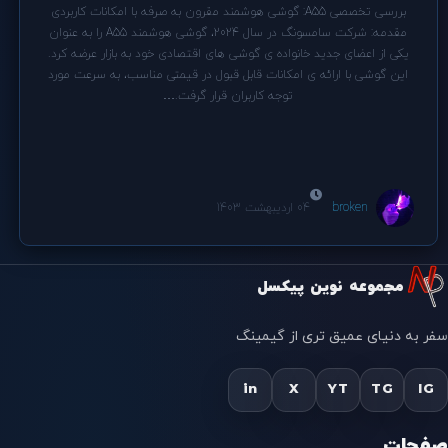
بررسی تخصصی A55: گوشی هوشمند مقرون به صرفه با امکانات کاربردی
مقدمه: شرکت سامسونگ در سال 2024، گوشی هوشمند A55 را به عنوان
یکی از اعضای جدید خانواده ی گوشی های اقتصادی خود به بازار عرضه کرد.
این گوشی با ارائه ی امکانات قابل قبول در قیمتی مناسب، به سرعت مورد
توجه کاربران قرار گرفت.…
broken
04 اردیبهشت 1403
مجموعه نوین پیکسل
سفر به دنیای عمیق تری از گیمینگ
in
X
YT
TG
IG
صفحات