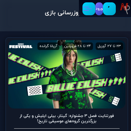
ورود
به‌روزرسانی بازی
23 تا 27 آوریل
24 تا 28 فروردین
آریانا گرانده
اجراهای زنده
اخبار
فورتنایت فصل 3 جشنواره: گیتار، بیلی ایلیش و یکی از
بزرگترین گروه‌های موسیقی تاریخ!