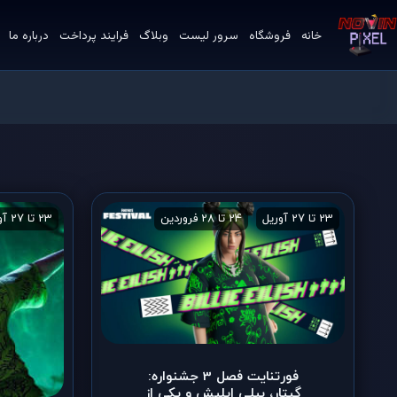
خانه
فروشگاه
سرور لیست
وبلاگ
فرایند پرداخت
درباره ما
23 تا 27 آوریل
24 تا 28 فروردین
آریانا گرانده
23 تا 27 آوریل
اجراهای زنده
فورتنایت فصل 3 جشنواره:
گیتار، بیلی ایلیش و یکی از