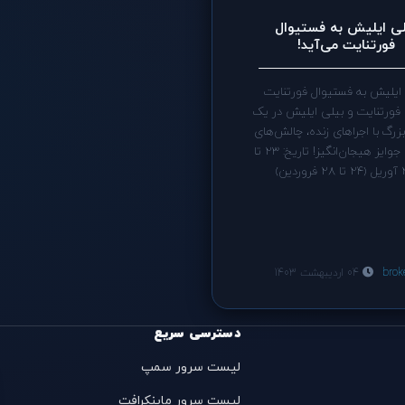
لی ایلیش به فستیوال
فورتنایت می‌آید!
ایلیش به فستیوال فورتنایت
 فورتنایت و بیلی ایلیش در یک
بزرگ با اجراهای زنده، چالش‌های
جدید و جوایز هیجان‌انگیز! تاریخ: 23 تا
وردین)
brok
04 اردیبهشت 1403
دسترسی سریع
لیست سرور سمپ
لیست سرور ماینکرافت