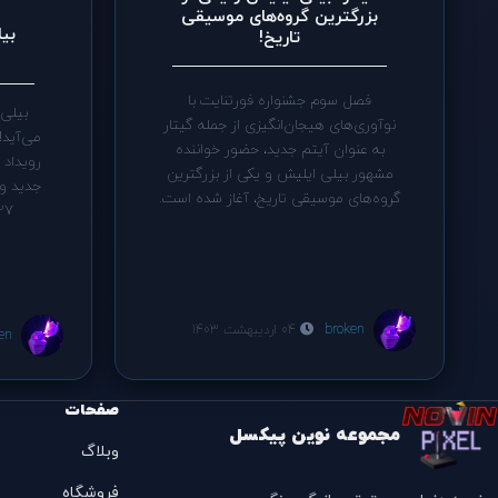
بزرگترین گروه‌های موسیقی
بی
تاریخ!
فصل سوم جشنواره فورتنایت با
بیلی 
نوآوری‌های هیجان‌انگیزی از جمله گیتار
می‌آید!
به عنوان آیتم جدید، حضور خواننده
رویداد 
مشهور بیلی ایلیش و یکی از بزرگترین
گروه‌های موسیقی تاریخ، آغاز شده است.
27 آوریل (24 تا 28 فر
broken
04 اردیبهشت 1403
en
صفحات
مجموعه نوین پیکسل
وبلاگ
فروشگاه