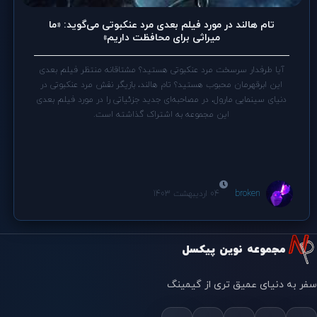
تام هالند در مورد فیلم بعدی مرد عنکبوتی می‌گوید: «ما
میراثی برای محافظت داریم»
آیا طرفدار سرسخت مرد عنکبوتی هستید؟ مشتاقانه منتظر فیلم بعدی
این ابرقهرمان محبوب هستید؟ تام هالند، بازیگر نقش مرد عنکبوتی در
دنیای سینمایی مارول، در مصاحبه‌ای جدید جزئیاتی را در مورد فیلم بعدی
این مجموعه به اشتراک گذاشته است.
broken
04 اردیبهشت 1403
مجموعه نوین پیکسل
سفر به دنیای عمیق تری از گیمینگ