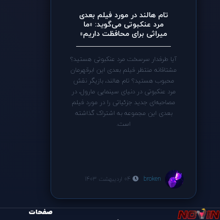
تام هالند در مورد فیلم بعدی
مرد عنکبوتی می‌گوید: «ما
میراثی برای محافظت داریم»
آیا طرفدار سرسخت مرد عنکبوتی هستید؟
مشتاقانه منتظر فیلم بعدی این ابرقهرمان
محبوب هستید؟ تام هالند، بازیگر نقش
مرد عنکبوتی در دنیای سینمایی مارول، در
مصاحبه‌ای جدید جزئیاتی را در مورد فیلم
بعدی این مجموعه به اشتراک گذاشته
است.
broken
04 اردیبهشت 1403
صفحات