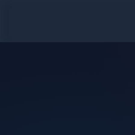
تام هالند
تحسین
جان واتس
جزئیات
جلوه های ویژه
خطرات