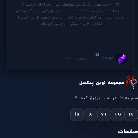
M6 Pro به عنوان یک گوشی هوشمند میان‌رده، با ارائه ترکیبی از
مشخصات فنی قدرتمند و قیمتی مناسب، در میان کاربران جایگاه ویژه‌ای
یافته است. این گوشی که برای کاربران عادی و گیمرها طراحی شده، از
امکاناتی نظیر نمایشگر با نرخ تازه‌سازی بالا،…
broken
04 اردیبهشت 1403
مجموعه نوین پیکسل
سفر به دنیای عمیق تری از گیمینگ
in
X
YT
TG
IG
صفحات