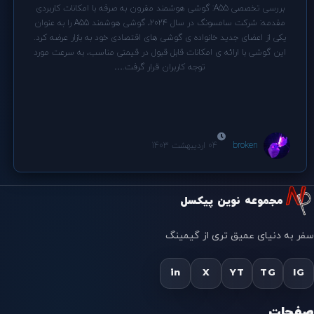
بررسی تخصصی A55: گوشی هوشمند مقرون به صرفه با امکانات کاربردی
مقدمه: شرکت سامسونگ در سال 2024، گوشی هوشمند A55 را به عنوان
یکی از اعضای جدید خانواده ی گوشی های اقتصادی خود به بازار عرضه کرد.
این گوشی با ارائه ی امکانات قابل قبول در قیمتی مناسب، به سرعت مورد
توجه کاربران قرار گرفت.…
broken
04 اردیبهشت 1403
مجموعه نوین پیکسل
سفر به دنیای عمیق تری از گیمینگ
in
X
YT
TG
IG
صفحات