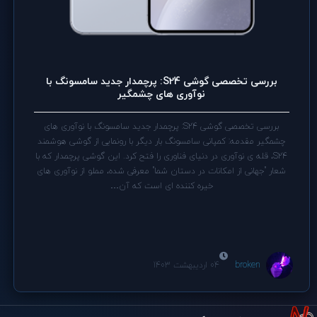
بررسی تخصصی گوشی S24: پرچمدار جدید سامسونگ با
نوآوری های چشمگیر
بررسی تخصصی گوشی S24: پرچمدار جدید سامسونگ با نوآوری های
چشمگیر مقدمه: کمپانی سامسونگ بار دیگر با رونمایی از گوشی هوشمند
S24، قله ی نوآوری در دنیای فناوری را فتح کرد. این گوشی پرچمدار که با
شعار "جهانی از امکانات در دستان شما" معرفی شده، مملو از نوآوری های
خیره کننده ای است که آن…
broken
04 اردیبهشت 1403