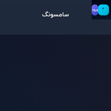
ورود
سامسونگ
ید
استاندارد IP68
استفاده ی متوسط
امکانات و تنظیمات
اندروید 13