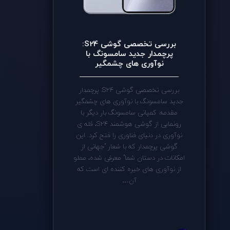
بررسی تخصصی گوشی S24:
پرچمدار جدید سامسونگ با
نوآوری های چشمگیر
بررسی تخصصی گوشی S24: پرچمدار
جدید سامسونگ با نوآوری های چشمگیر
مقدمه: کمپانی سامسونگ بار دیگر با
رونمایی از گوشی هوشمند S24، قله ی
نوآوری در دنیای فناوری را فتح کرد. این
گوشی پرچمدار که با شعار "جهانی از
امکانات در دستان شما" معرفی شده، مملو
از نوآوری های خیره کننده ای است که
آن…