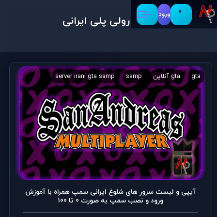
ورود
سرور رولی پلی ایرانی
gta
gta آنلاین
samp
server irani gta samp
آیپی سرور سمپ
آیپی و لیست سرور های شلوغ ایرانی سمپ همراه با آموزش
ورود و نصب سمپ به صورت 0 تا 100