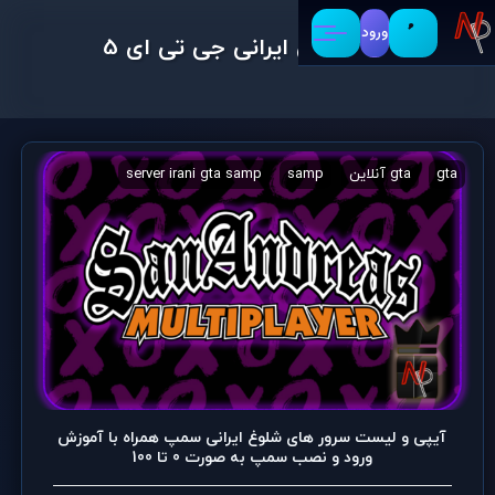
ورود
سرور های ایرانی جی تی ای 5
gta
gta آنلاین
samp
server irani gta samp
آیپی سرور سمپ
آیپی و لیست سرور های شلوغ ایرانی سمپ همراه با آموزش
ورود و نصب سمپ به صورت 0 تا 100