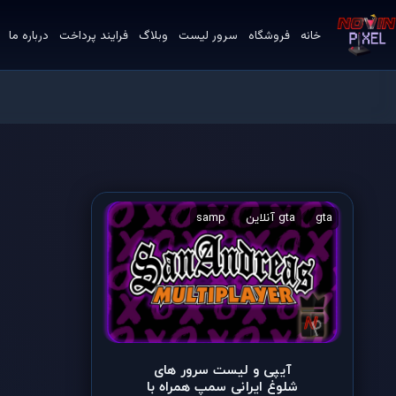
خانه
فروشگاه
سرور لیست
وبلاگ
فرایند پرداخت
درباره ما
gta
gta آنلاین
samp
server irani gta samp
آیپی سرو
آیپی و لیست سرور های
شلوغ ایرانی سمپ همراه با