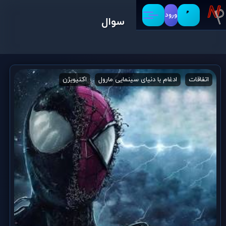
ورود
سوال
اتفاقات
ادغام با دنیای سینمایی مارول
اکتیویژن
اینسامنیاک گیمز