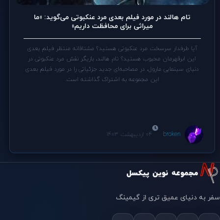
تام هالند در مورد فیلم بعدی مرد عنکبوتی می‌گوید: «ما
میراثی برای محافظت داریم»
آیا طرفدار سرسخت مرد عنکبوتی هستید؟ مشتاقانه منتظر فیلم بعدی
این ابرقهرمان محبوب هستید؟ تام هالند، بازیگر نقش مرد عنکبوتی در
دنیای سینمایی مارول، در مصاحبه‌ای جدید جزئیاتی را در مورد فیلم بعدی
این مجموعه به اشتراک گذاشته است.
broken
04 اردیبهشت 1403
مجموعه نوین پیکسل
سفر به دنیای عمیق تری از گیمینگ