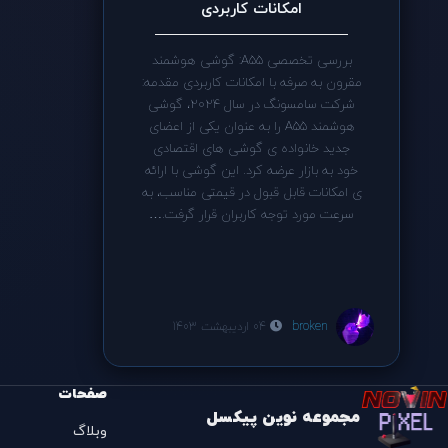
امکانات کاربردی
بررسی تخصصی A55: گوشی هوشمند
مقرون به صرفه با امکانات کاربردی مقدمه:
شرکت سامسونگ در سال 2024، گوشی
هوشمند A55 را به عنوان یکی از اعضای
جدید خانواده ی گوشی های اقتصادی
خود به بازار عرضه کرد. این گوشی با ارائه
ی امکانات قابل قبول در قیمتی مناسب، به
سرعت مورد توجه کاربران قرار گرفت.…
broken
04 اردیبهشت 1403
صفحات
مجموعه نوین پیکسل
وبلاگ