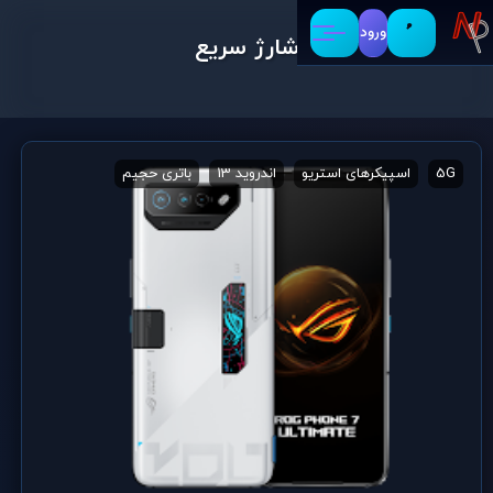
ورود
شارژ سریع
5G
اسپیکرهای استریو
اندروید 13
باتری حجیم
تشخیص چهره