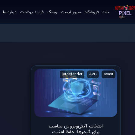
خانه
فروشگاه
سرور لیست
وبلاگ
فرایند پرداخت
درباره ما
VPN
Norton
BullGuard
Bitdefender
AVG
Avast
انتخاب آنتی‌ویروس مناسب
برای گیمرها: حفظ امنیت