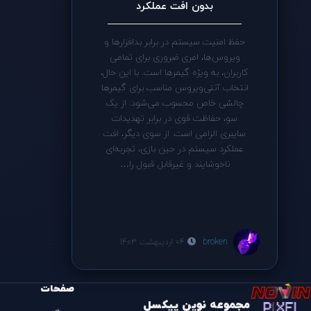
بدون افت عملکرد
حفظ امنیت سیستم در برابر بدافزارها و
ویروس‌ها، امری ضروری برای تمامی
کاربران، به ویژه گیمرها است. با این حال،
انتخاب آنتی‌ویروس مناسب برای گیمرها
چالشی خاص محسوب می‌شود. از یک
سو، حفاظت قوی در برابر تهدیدات
سایبری الزامی است. از سوی دیگر، افت
عملکرد سیستم در حین بازی، تجربه‌ای
ناخوشایند و غیرقابل قبول را…
broken
04 اردیبهشت 1403
صفحات
مجموعه نوین پیکسل