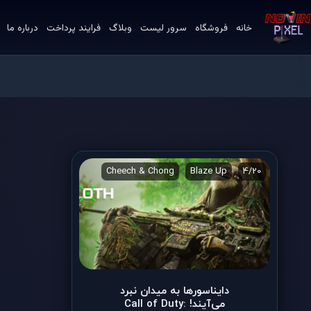
خانه
فروشگاه
سرور لیست
وبلاگ
فرایند پرداخت
درباره ما
3
CODasaurus Ultra
Cheech & Chong
Blaze Up
4/20
دایناسورها به میدان نبرد
می‌آیند! Call of Duty: