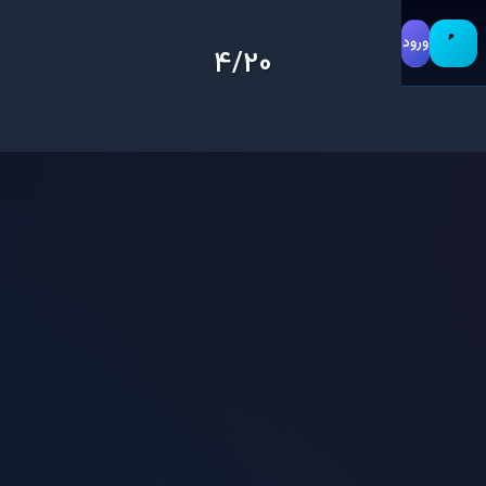
ورود
4/20
MW
Riptide
Stoney Sloth
Tracer Pack
Warzone
اثر ردیاب