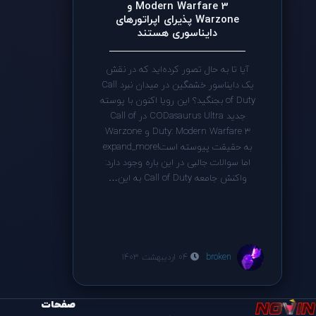
Modern Warfare 3 و
Warzone پذیرای اپراتورهای
دایناسوری هستند
آیا تا به حال تصور کرده‌اید که در نقش
یک دایناسور خشمگین در میدان نبرد Call
of Duty بجنگید؟ این رویا اکنون با پوسته
جدید CODasaurus Ultra در Call of
Duty: Modern Warfare 3 و Warzone
به حقیقت پیوسته است!expand_more
اما سوالات جالبی در این باره وجود دارد:
واکنش جامعه Call of Duty به این…
broken
04 اردیبهشت 1403
صفحات