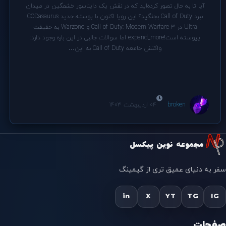
آیا تا به حال تصور کرده‌اید که در نقش یک دایناسور خشمگین در میدان
نبرد Call of Duty بجنگید؟ این رویا اکنون با پوسته جدید CODasaurus
Ultra در Call of Duty: Modern Warfare 3 و Warzone به حقیقت
پیوسته است!expand_more اما سوالات جالبی در این باره وجود دارد:
واکنش جامعه Call of Duty به این…
broken
04 اردیبهشت 1403
مجموعه نوین پیکسل
سفر به دنیای عمیق تری از گیمینگ
in
X
YT
TG
IG
صفحات