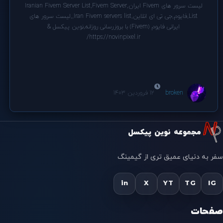
لیست سرور های Fivem ایران,Iranian Fivem Server List,Fivem Server
List,فایوم,جی تی ای انلاین,Iran Fivem servers list,,لیست سرور های
ایرانی فایوم (Fivem) با بروزرسانی روزانه,نوین پیکسل &
https://novinpixel.ir/
broken
12 فروردین 1403
مجموعه نوین پیکسل
سفر به دنیای عمیق تری از گیمینگ
in
X
YT
TG
IG
صفحات