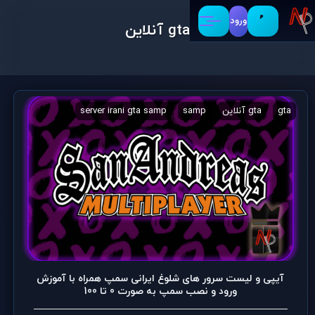
ورود
gta آنلاین
gta
gta آنلاین
samp
server irani gta samp
آیپی سرور سمپ
آیپی و لیست سرور های شلوغ ایرانی سمپ همراه با آموزش
ورود و نصب سمپ به صورت 0 تا 100