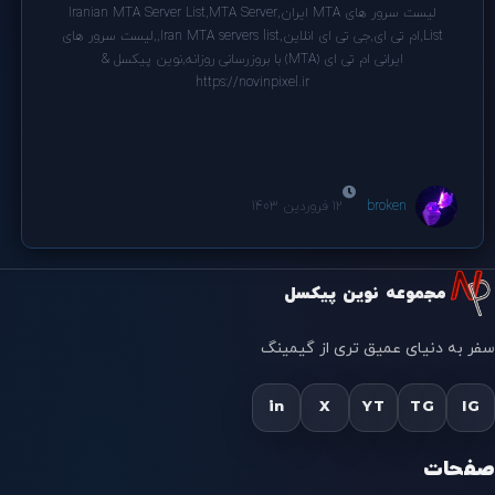
لیست سرور های MTA ایران,Iranian MTA Server List,MTA Server
List,ام تی ای,جی تی ای انلاین,Iran MTA servers list,,لیست سرور های
ایرانی ام تی ای (MTA) با بروزرسانی روزانه,نوین پیکسل &
https://novinpixel.ir
broken
12 فروردین 1403
مجموعه نوین پیکسل
سفر به دنیای عمیق تری از گیمینگ
in
X
YT
TG
IG
صفحات