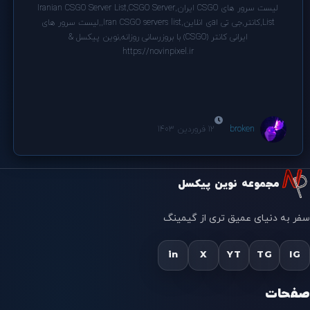
لیست سرور های CSGO ایران,Iranian CSGO Server List,CSGO Server
List,کانتر,جی تی اaی انلاین,Iran CSGO servers list,,لیست سرور های
ایرانی کانتر (CSGO) با بروزرسانی روزانه,نوین پیکسل &
https://novinpixel.ir
broken
12 فروردین 1403
مجموعه نوین پیکسل
سفر به دنیای عمیق تری از گیمینگ
in
X
YT
TG
IG
صفحات