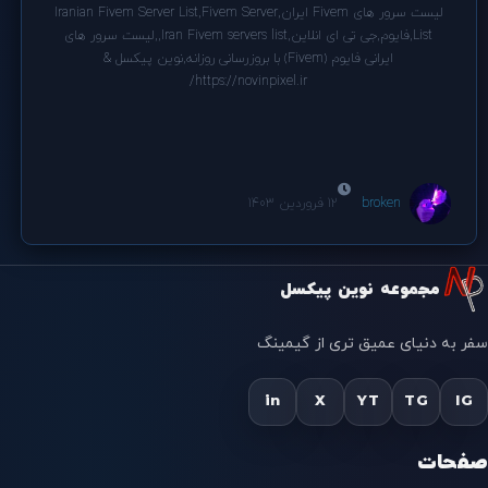
لیست سرور های Fivem ایران,Iranian Fivem Server List,Fivem Server
List,فایوم,جی تی ای انلاین,Iran Fivem servers list,,لیست سرور های
ایرانی فایوم (Fivem) با بروزرسانی روزانه,نوین پیکسل &
https://novinpixel.ir/
broken
12 فروردین 1403
مجموعه نوین پیکسل
سفر به دنیای عمیق تری از گیمینگ
in
X
YT
TG
IG
صفحات