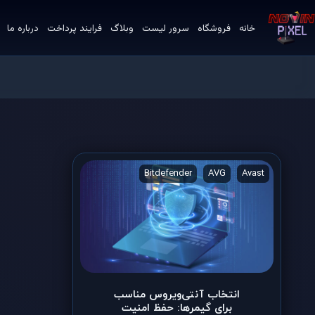
خانه
فروشگاه
سرور لیست
وبلاگ
فرایند پرداخت
درباره ما
VPN
Norton
BullGuard
Bitdefender
AVG
Avast
انتخاب آنتی‌ویروس مناسب
برای گیمرها: حفظ امنیت