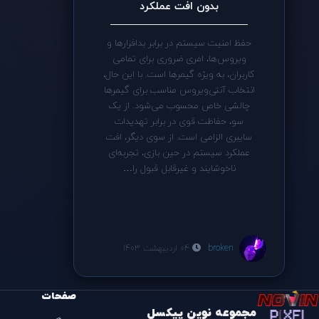
بدون افت عملکرد
حفظ امنیت سیستم در برابر بدافزارها و
ویروس‌ها، امری ضروری برای تمامی
کاربران، به ویژه گیمرها است. با این حال،
انتخاب آنتی‌ویروس مناسب برای گیمرها
چالشی خاص محسوب می‌شود. از یک
سو، حفاظت قوی در برابر تهدیدات
سایبری الزامی است. از سوی دیگر، افت
عملکرد سیستم در حین بازی، تجربه‌ای
ناخوشایند و غیرقابل قبول را…
broken
04 اردیبهشت 1403
صفحات
مجموعه نوین پیکسل