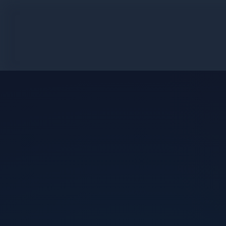
رور لیست سمپ
سمپ
سن
نوین پیکسل & https://novinpixel.ir/