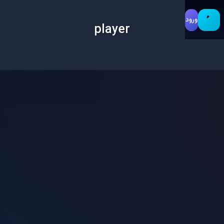
ورود
player
 پلی
بازی
بازی رول پلی
جی تی ای انلاین
دانلود
سرور لیست
س