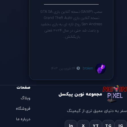
سمپ (SA:MP) نسخه آنلاین بازی GTA SA
نسخه آنلاین بازی Grand Theft Auto
San Andreas روح تازه ای به بازی بخشید
و باعث شد حتی در سال 2024 فعلی
بازیکنانش...
broken
24 فروردین 1403
صفحات
مجموعه نوین پیکسل
وبلاگ
فروشگاه
سفر به دنیای عمیق تری از گیمینگ
درباره ما
in
X
YT
TG
IG