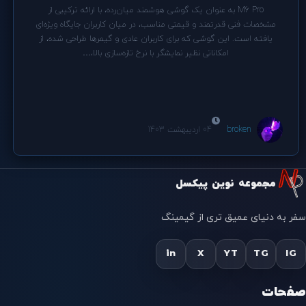
M6 Pro به عنوان یک گوشی هوشمند میان‌رده، با ارائه ترکیبی از
مشخصات فنی قدرتمند و قیمتی مناسب، در میان کاربران جایگاه ویژه‌ای
یافته است. این گوشی که برای کاربران عادی و گیمرها طراحی شده، از
امکاناتی نظیر نمایشگر با نرخ تازه‌سازی بالا،…
broken
04 اردیبهشت 1403
مجموعه نوین پیکسل
سفر به دنیای عمیق تری از گیمینگ
in
X
YT
TG
IG
صفحات