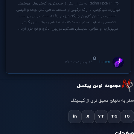
Redmi Note 13 Pro به عنوان یکی از جدیدترین گوشی‌های هوشمند
میان‌رده شیائومی، با ارائه ترکیبی از مشخصات فنی قابل توجه و قیمتی
مناسب، در میان کاربران جایگاه ویژه‌ای یافته است. در این بررسی
تخصصی، به طور دقیق و موشکافانه به تمامی جوانب این گوشی
می‌پردازیم و طراحی، نمایشگر، عملکرد، دوربین، باتری و نرم‌افزار آن…
broken
04 اردیبهشت 1403
مجموعه نوین پیکسل
سفر به دنیای عمیق تری از گیمینگ
in
X
YT
TG
IG
صفحات