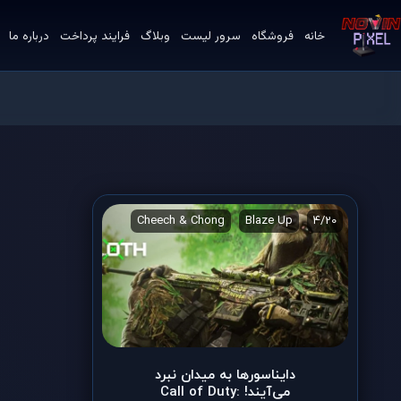
خانه
فروشگاه
سرور لیست
وبلاگ
فرایند پرداخت
درباره ما
3
CODasaurus Ultra
Cheech & Chong
Blaze Up
4/20
دایناسورها به میدان نبرد
می‌آیند! Call of Duty: