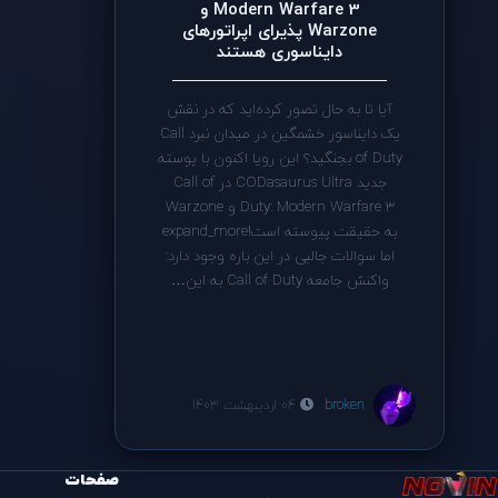
Modern Warfare 3 و
Warzone پذیرای اپراتورهای
دایناسوری هستند
آیا تا به حال تصور کرده‌اید که در نقش
یک دایناسور خشمگین در میدان نبرد Call
of Duty بجنگید؟ این رویا اکنون با پوسته
جدید CODasaurus Ultra در Call of
Duty: Modern Warfare 3 و Warzone
به حقیقت پیوسته است!expand_more
اما سوالات جالبی در این باره وجود دارد:
واکنش جامعه Call of Duty به این…
broken
04 اردیبهشت 1403
صفحات